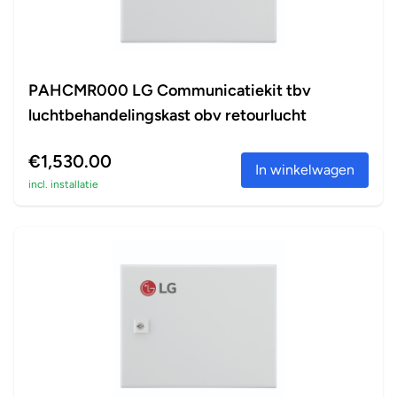
PAHCMR000 LG Communicatiekit tbv
luchtbehandelingskast obv retourlucht
€1,530.00
In winkelwagen
incl. installatie