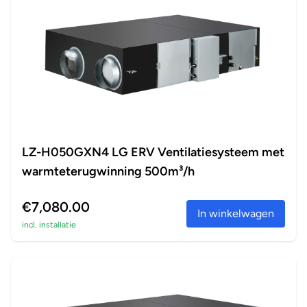
LZ-H050GXN4 LG ERV Ventilatiesysteem met
warmteterugwinning 500m³/h
€7,080.00
In winkelwagen
incl. installatie