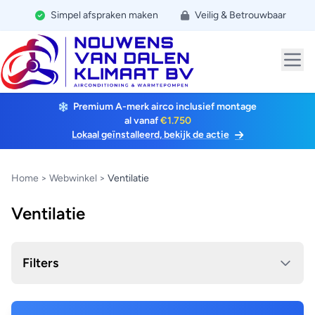
Simpel afspraken maken
Veilig & Betrouwbaar
Premium A-merk airco inclusief montage
al vanaf
€1.750
Lokaal geïnstalleerd, bekijk de actie
Home
>
Webwinkel
>
Ventilatie
Ventilatie
Filters