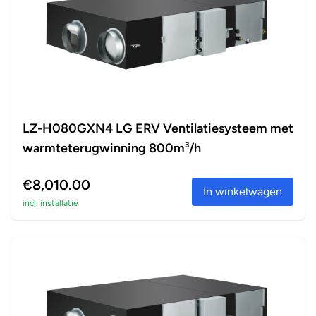
LZ-H080GXN4 LG ERV Ventilatiesysteem met
warmteterugwinning 800m³/h
€8,010.00
In winkelwagen
incl. installatie