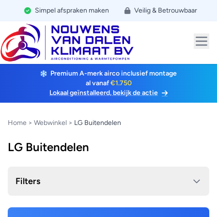
Simpel afspraken maken
Veilig & Betrouwbaar
Premium A-merk airco inclusief montage
al vanaf
€1.750
Lokaal geïnstalleerd, bekijk de actie
Home
>
Webwinkel
>
LG Buitendelen
LG Buitendelen
Filters