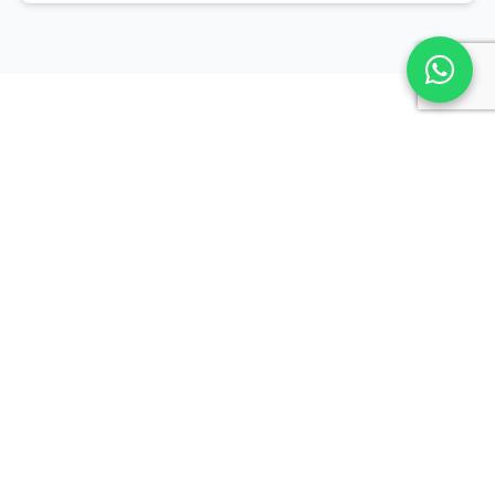
Ook actief in de omgeving
Airco Hilversum
Airco Baarn
Airco Laren
Airco Eemnes
Airco Soesterberg
Airco Blaricum
Airco Lage Vuursche
Bekijk heel ons werkgebied