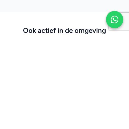
Ook actief in de omgeving
Airco Hilversum
Airco Soest
Airco Baarn
Airco Laren
Airco Soesterberg
Airco Blaricum
Airco Lage Vuursche
Bekijk heel ons werkgebied
Airco nodig in Eemnes?