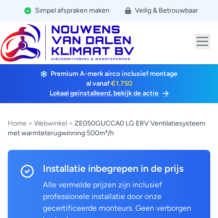
Simpel afspraken maken
Veilig & Betrouwbaar
Premium A-merk airco inclusief montage
al vanaf
€1.750
Lokaal geïnstalleerd, bekijk de actie
Home
>
Webwinkel
>
ZE050GUCCA0 LG ERV Ventilatiesysteem
met warmteterugwinning 500m³/h
Installatie inbegrepen in de prijs
Alle vermelde prijzen zijn inclusief
professionele installatie door onze
gecertificeerde monteurs. Geen verborgen