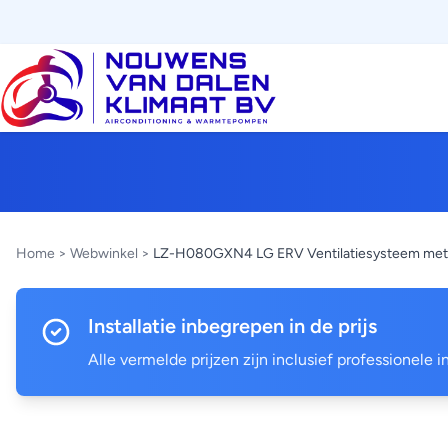
Home
>
Webwinkel
>
LZ-H080GXN4 LG ERV Ventilatiesysteem met
Installatie inbegrepen in de prijs
Alle vermelde prijzen zijn inclusief professionele