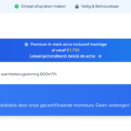
Simpel afspraken maken
Veilig & Betrouwbaar
Premium A-merk airco inclusief montage
al vanaf
€1.750
Lokaal geïnstalleerd, bekijk de actie
 warmteterugwinning 800m³/h
 installatie door onze gecertificeerde monteurs. Geen verborgen