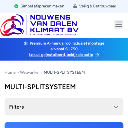
Simpel afspraken maken
Veilig & Betrouwbaar
Premium A-merk airco inclusief montage
al vanaf
€1.750
Lokaal geïnstalleerd, bekijk de actie
Home
>
Webwinkel
>
MULTI-SPLITSYSTEEM
MULTI-SPLITSYSTEEM
Filters