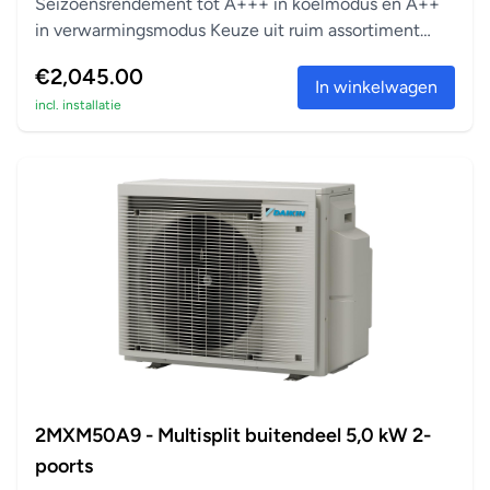
Seizoensrendement tot A+++ in koelmodus en A++
in verwarmingsmodus Keuze uit ruim assortiment
aanslu...
€2,045.00
In winkelwagen
incl. installatie
2MXM50A9 - Multisplit buitendeel 5,0 kW 2-
poorts