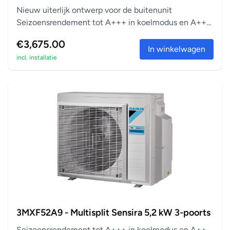
Nieuw uiterlijk ontwerp voor de buitenunit
Seizoensrendement tot A+++ in koelmodus en A++
in verwarm...
€3,675.00
In winkelwagen
incl. installatie
3MXF52A9 - Multisplit Sensira 5,2 kW 3-poorts
Seizoensrendement tot A+++ in koelmodus en A++