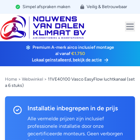
Simpel afspraken maken
Veilig & Betrouwbaar
Premium A-merk airco inclusief montage
al vanaf
€1.750
Lokaal geïnstalleerd, bekijk de actie
Home
>
Webwinkel
>
11VE40100 Vasco EasyFlow luchtkanaal (set
a 6 stuks)
Installatie inbegrepen in de prijs
Alle vermelde prijzen zijn inclusief
professionele installatie door onze
gecertificeerde monteurs. Geen verborgen