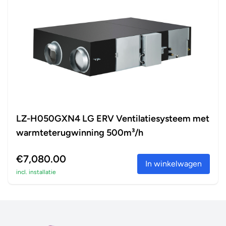
LZ-H050GXN4 LG ERV Ventilatiesysteem met
warmteterugwinning 500m³/h
€7,080.00
In winkelwagen
incl. installatie