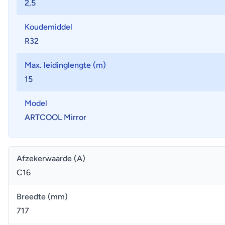
2,5
Koudemiddel
R32
Max. leidinglengte (m)
15
Model
ARTCOOL Mirror
Afzekerwaarde (A)
C16
Breedte (mm)
717