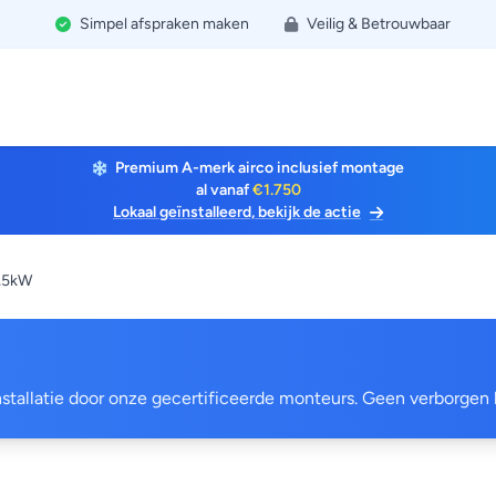
Simpel afspraken maken
Veilig & Betrouwbaar
Premium A-merk airco inclusief montage
al vanaf
€1.750
Lokaal geïnstalleerd, bekijk de actie
2,5kW
 installatie door onze gecertificeerde monteurs. Geen verborgen