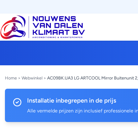
Home
>
Webwinkel
>
AC09BK.UA3 LG ARTCOOL Mirror Buitenunit 
Installatie inbegrepen in de prijs
Alle vermelde prijzen zijn inclusief professionele