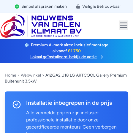
Simpel afspraken maken
Veilig & Betrouwbaar
Premium A-merk airco inclusief montage
al vanaf
€1.750
Lokaal geïnstalleerd, bekijk de actie
Home
>
Webwinkel
>
A12GA2.U18 LG ARTCOOL Gallery Premium
Buitenunit 3,5kW
Installatie inbegrepen in de prijs
Alle vermelde prijzen zijn inclusief
professionele installatie door onze
gecertificeerde monteurs. Geen verborgen