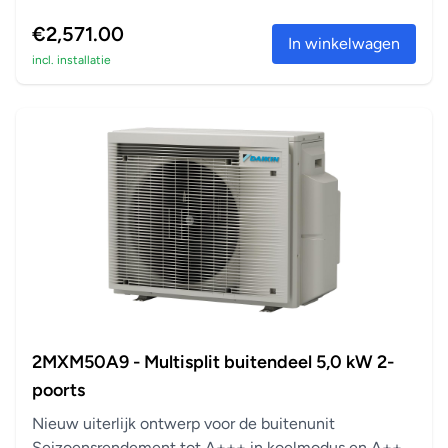
in verwarm...
€2,571.00
In winkelwagen
incl. installatie
2MXM50A9 - Multisplit buitendeel 5,0 kW 2-
poorts
Nieuw uiterlijk ontwerp voor de buitenunit
Seizoensrendement tot A+++ in koelmodus en A++