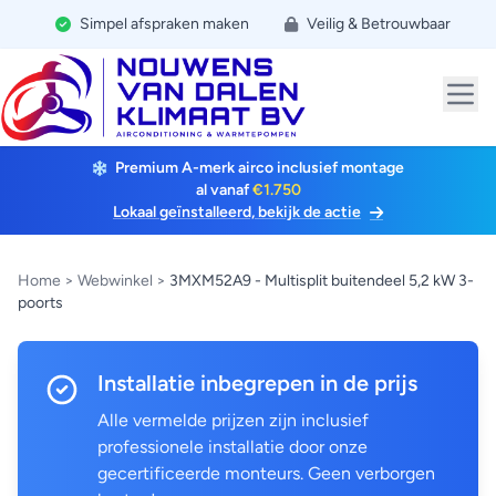
Simpel afspraken maken
Veilig & Betrouwbaar
Premium A-merk airco inclusief montage
al vanaf
€1.750
Lokaal geïnstalleerd, bekijk de actie
Home
>
Webwinkel
>
3MXM52A9 - Multisplit buitendeel 5,2 kW 3-
poorts
Installatie inbegrepen in de prijs
Alle vermelde prijzen zijn inclusief
professionele installatie door onze
gecertificeerde monteurs. Geen verborgen