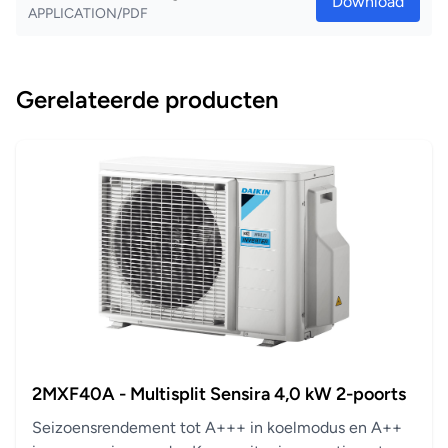
Download
APPLICATION/PDF
ruimte te worden geïnstalleerd
Inverter
De inverter compressors passen continu de
Gerelateerde producten
compressorsnelheid aan de reële vraag aan. Minder starten
en stoppen leidt tot minder energieverbruik (tot 30%) en
stabielere temperaturen.
2MXF40A - Multisplit Sensira 4,0 kW 2-poorts
Seizoensrendement tot A+++ in koelmodus en A++