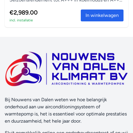
in verwarm...
€2,989.00
In winkelwagen
incl. installatie
Bij Nouwens van Dalen weten we hoe belangrijk
onderhoud aan uw airconditioningsysteem of
warmtepomp is, het is essentieel voor optimale prestaties
en duurzaamheid, het hele jaar door.
Sluit gemakkelijk online een onderhoudscontract af en wij