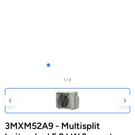
1
/ 8
3MXM52A9 - Multisplit