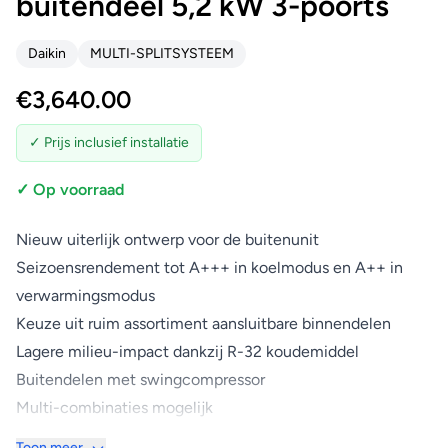
buitendeel 5,2 kW 3-poorts
Daikin
MULTI-SPLITSYSTEEM
€
3,640.00
✓ Prijs inclusief installatie
✓ Op voorraad
Nieuw uiterlijk ontwerp voor de buitenunit
Seizoensrendement tot A+++ in koelmodus en A++ in
verwarmingsmodus
Keuze uit ruim assortiment aansluitbare binnendelen
Lagere milieu-impact dankzij R-32 koudemiddel
Buitendelen met swingcompressor
Multi-combinaties mogelijk
Nieuw uiterlijk ontwerp voor de buitenunit
Toon meer