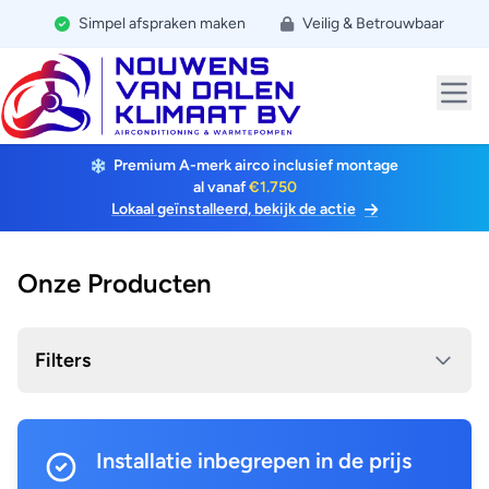
Simpel afspraken maken
Veilig & Betrouwbaar
Premium A-merk airco inclusief montage
al vanaf
€1.750
Lokaal geïnstalleerd, bekijk de actie
Onze Producten
Filters
Installatie inbegrepen in de prijs