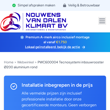
Simpel afspraken maken
Veilig & Betrouwbaar
Premium A-merk airco inclusief montage
al vanaf
€1.750
Lokaal geïnstalleerd, bekijk de actie
Home
>
Webwinkel
>
PWC600004 Tecnosystemi inbouwrooster
Ø200 aluminium rond
Installatie inbegrepen in de prijs
Alle vermelde prijzen zijn inclusief
professionele installatie door onze
gecertificeerde monteurs. Geen verborgen