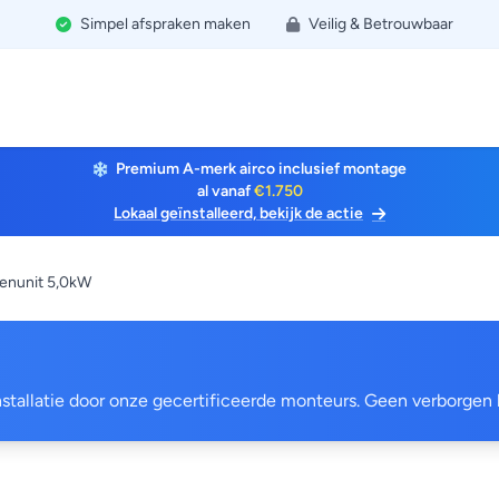
Simpel afspraken maken
Veilig & Betrouwbaar
Premium A-merk airco inclusief montage
al vanaf
€1.750
Lokaal geïnstalleerd, bekijk de actie
enunit 5,0kW
 installatie door onze gecertificeerde monteurs. Geen verborgen