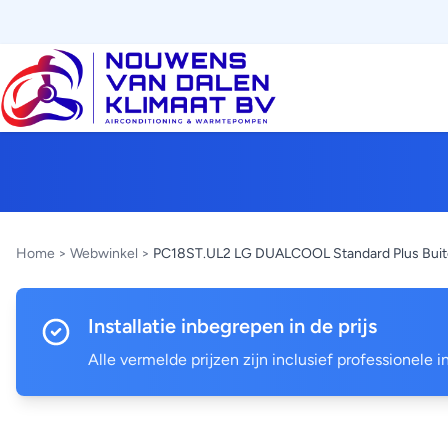
Home
>
Webwinkel
>
PC18ST.UL2 LG DUALCOOL Standard Plus Buit
Installatie inbegrepen in de prijs
Alle vermelde prijzen zijn inclusief professionele