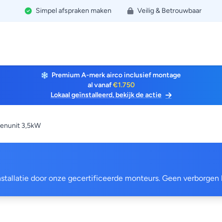
Simpel afspraken maken
Veilig & Betrouwbaar
Premium A-merk airco inclusief montage
al vanaf
€1.750
Lokaal geïnstalleerd, bekijk de actie
enunit 3,5kW
 installatie door onze gecertificeerde monteurs. Geen verborgen