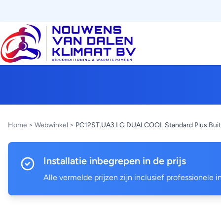
Home
>
Webwinkel
>
PC12ST.UA3 LG DUALCOOL Standard Plus Buit
Installatie inbegrepen in de prijs
Alle vermelde prijzen zijn inclusief professionele