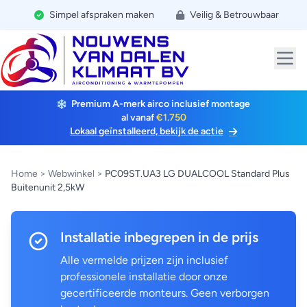
Simpel afspraken maken
Veilig & Betrouwbaar
Premium A-merk airco inclusief montage
al vanaf
€1.750
Lokaal geïnstalleerd, bekijk de actie
Home
>
Webwinkel
>
PC09ST.UA3 LG DUALCOOL Standard Plus
Buitenunit 2,5kW
Installatie inbegrepen in de prijs
Alle vermelde prijzen zijn inclusief
professionele installatie door onze
gecertificeerde monteurs. Geen verborgen