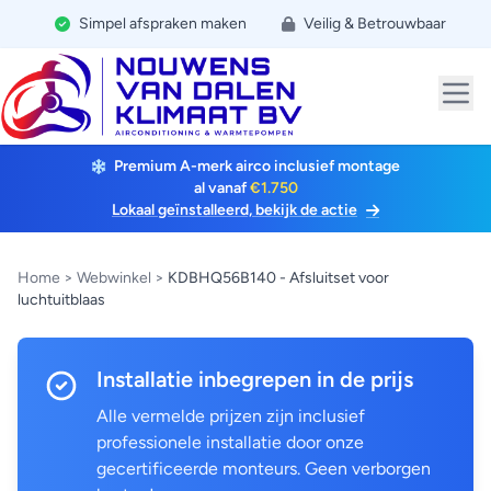
Simpel afspraken maken
Veilig & Betrouwbaar
Premium A-merk airco inclusief montage
al vanaf
€1.750
Lokaal geïnstalleerd, bekijk de actie
Home
>
Webwinkel
>
KDBHQ56B140 - Afsluitset voor
luchtuitblaas
Installatie inbegrepen in de prijs
Alle vermelde prijzen zijn inclusief
professionele installatie door onze
gecertificeerde monteurs. Geen verborgen