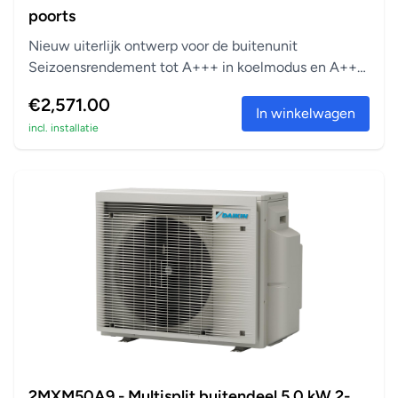
poorts
Nieuw uiterlijk ontwerp voor de buitenunit
Seizoensrendement tot A+++ in koelmodus en A++
in verwarm...
€2,571.00
In winkelwagen
incl. installatie
2MXM50A9 - Multisplit buitendeel 5,0 kW 2-