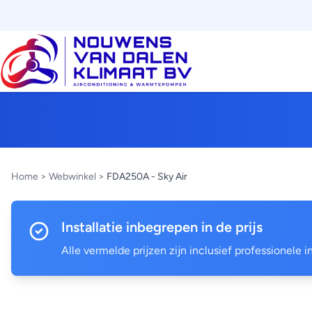
Home
>
Webwinkel
>
FDA250A - Sky Air
Installatie inbegrepen in de prijs
Alle vermelde prijzen zijn inclusief professionele