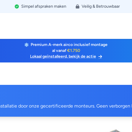
Simpel afspraken maken
Veilig & Betrouwbaar
Premium A-merk airco inclusief montage
al vanaf
€1.750
Lokaal geïnstalleerd, bekijk de actie
 installatie door onze gecertificeerde monteurs. Geen verborgen