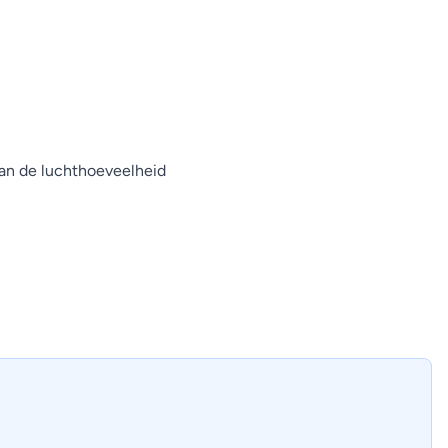
van de luchthoeveelheid
ze ingebouwde plafondmodellen zijn meer dan 10
en lager energieverbruik (dankzij het hogere