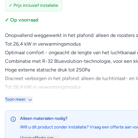
✓ Prijs inclusief installatie
✓ Op voorraad
Onopvallend weggewerkt in het plafond: alleen de roosters z
Tot 26,4 kW in verwarmingsmodus
Optimaal comfort - ongeacht de lengte van het luchtkanaal 
Combinatie met R-32 Bluevolution-technologie, voor een kl
Hoge externe statische druk tot 250Pa
Discreet verborgen in het plafond: alleen de luchtinlaat- en l
Tot 26,4 kW in verwarmingsmodus
Unieke luchthoeveelheidregeling selecteert de meest gepas
Toon meer
verschillende ventilatorcurves beschikbaar, zodat u altijd de
Dezelfde binnenunit voor R-32 en R-410A
Alleen materialen nodig?
Combinatie met R-32 Bluevolution-technologie, voor een 68% 
Wilt u dit product zonder installatie? Vraag een offerte aan vo
energierendement) en een tot wel 16% kleinere koudemiddel
Vraag offerte aan →