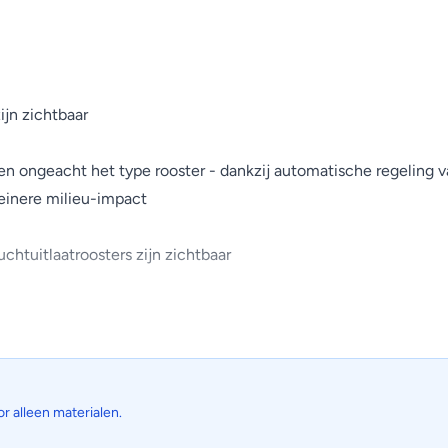
ijn zichtbaar
en ongeacht het type rooster - dankzij automatische regeling 
einere milieu-impact
uchtuitlaatroosters zijn zichtbaar
te ventilatorcurve om optimaal comfort te garanderen. Bij de
 optimale ventilatorcurve voor
kleinere milieu-impact (in vergelijking met R-410A), direct e
or alleen materialen.
vulling.