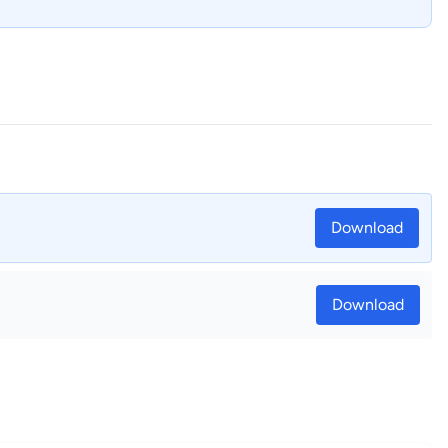
ioneel voor FDA200-250)
oelen.
Download
Download