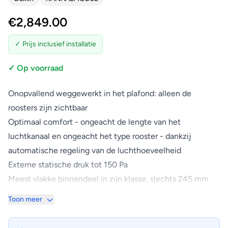
€
2,849.00
✓ Prijs inclusief installatie
✓ Op voorraad
Onopvallend weggewerkt in het plafond: alleen de
roosters zijn zichtbaar
Optimaal comfort - ongeacht de lengte van het
luchtkanaal en ongeacht het type rooster - dankzij
automatische regeling van de luchthoeveelheid
Externe statische druk tot 150 Pa
Meest vlakke binnendeel in zijn klasse, slechts 245 mm
hoog
Toon meer
Combinatie met R-32 Bluevolution-technologie, voor een
kleinere milieu-impact