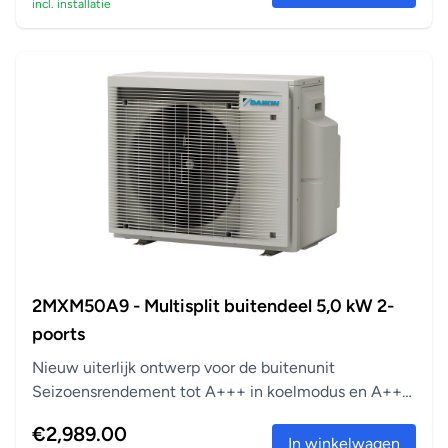
incl. installatie
Multizone
Tot 6 afzonderlijke klimaatzones met één binnendeel
Afwezigheidsfunctie
Houdt de binnentemperatuur tijdens uw afwezigheid op
het ingestelde comfortniveau en bespaart zo energie
Automatisch omschakelen koelen/verwarmen
Schakelt automatisch om tussen verwarmen en koelen
om de vooraf ingestelde temperatuur te bereiken.
Ventilatorsnelheden
Met één toets zijn alle opgegeven ventilatorsnelheden
selecteerbaar.
2MXM50A9 - Multisplit buitendeel 5,0 kW 2-
Luchtfilter
poorts
Vangt de kleinste stofdeeltjes op, om een constante
Nieuw uiterlijk ontwerp voor de buitenunit
toevoer van schone lucht te garanderen.
Seizoensrendement tot A+++ in koelmodus en A++
Infrarood-afstandsbediening
in verwarm...
€2,989.00
Start, stopt en regelt de airconditioner op afstand.
In winkelwagen