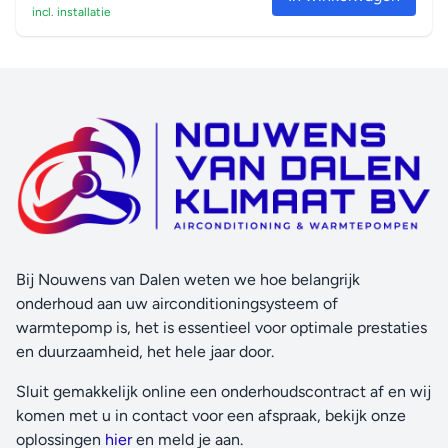
incl. installatie
Centrale afstandsbediening
Voor het op afstand starten, stoppen en regelen van
meerdere airconditioners vanaf een centraal punt.
Storingsdiagnose
Vereenvoudigt het onderhoud door systeemfouten of
bedrijfsstoringen aan te geven.
Twin/Triple/Double twin-combinatie
2, 3 of 4 binnendelen, zelfs met verschillende
capaciteiten, kunnen op één enkele buitenunit worden
aangesloten. Alle binnendelen worden met één
Bij Nouwens van Dalen weten we hoe belangrijk
afstandsbediening gelijktijdig in dezelfde modus
onderhoud aan uw airconditioningsysteem of
(verwarmen of koelen) bestuurd.
warmtepomp is, het is essentieel voor optimale prestaties
VRV voor residentiële toepassing
en duurzaamheid, het hele jaar door.
Tot wel 9 binnenunits (zelfs met verschillende vermogens
Sluit gemakkelijk online een onderhoudscontract af en wij
en tot klasse 71) kunnen op één enkele buitenunit worden
komen met u in contact voor een afspraak, bekijk onze
aangesloten. Alle binnenunits kunnen afzonderlijk binnen
oplossingen
hier
en meld je aan.