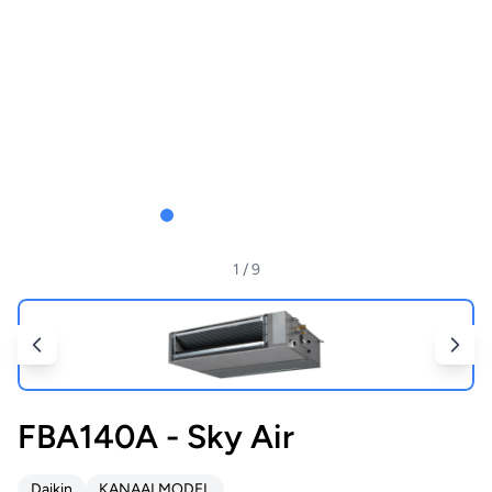
1
/ 9
FBA140A - Sky Air
Daikin
KANAALMODEL