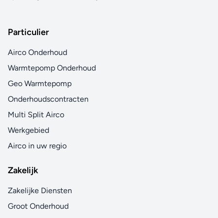
dezelfde bedrijfsmodus worden bestuurd.
Infrastructuurkoeling
Particulier
Verwijder op betrouwbare, efficiënte en flexibele manier
de warmte die door IT- apparatuur en servers wordt
Airco Onderhoud
geproduceerd, om een maximale werktijd van uw
Warmtepomp Onderhoud
apparatuur én een maximaal rendement op uw investering
Geo Warmtepomp
te garanderen.
Onderhoudscontracten
Multi Split Airco
Werkgebied
Airco in uw regio
Zakelijk
Zakelijke Diensten
Groot Onderhoud