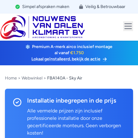
Simpel afspraken maken
Veilig & Betrouwbaar
Premium A-merk airco inclusief montage
al vanaf
€1.750
Lokaal geïnstalleerd, bekijk de actie
Home
>
Webwinkel
>
FBA140A - Sky Air
Installatie inbegrepen in de prijs
Alle vermelde prijzen zijn inclusief
professionele installatie door onze
gecertificeerde monteurs. Geen verborgen
kosten!