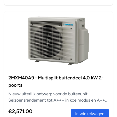
ingesteld op elk gewenst moment van de dag of
wekelijks.
Bedrade afstandsbediening
Start, stopt en regelt de airconditioner.
Automatische herstart
Na een stroomuitval wordt het binnendeel automatisch
opnieuw opgestart met de oorspronkelijke instellingen.
Condensafvoerpomp
Vereenvoudigt de afvoer van condenswater uit het
binnendeel.
Geschikt voor multi-split
2MXM40A9 - Multisplit buitendeel 4,0 kW 2-
Er kunnen maximaal 5 binnenunits, zelfs met
poorts
verschillende capaciteiten, worden aangesloten op één
Nieuw uiterlijk ontwerp voor de buitenunit
enkele buitenunit. Alle binnenunits kunnen afzonderlijk
Seizoensrendement tot A+++ in koelmodus en A++
worden bestuurd binnen dezelfde modus (verwarmen of
in verwarm...
€2,571.00
koelen).
In winkelwagen