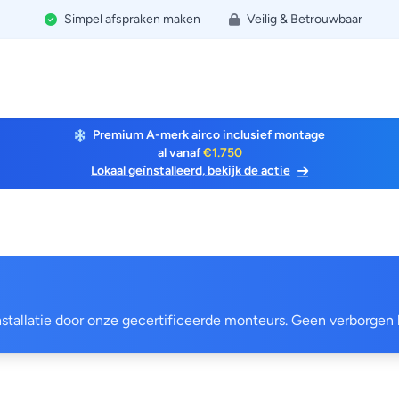
Simpel afspraken maken
Veilig & Betrouwbaar
Premium A-merk airco inclusief montage
al vanaf
€1.750
Lokaal geïnstalleerd, bekijk de actie
 installatie door onze gecertificeerde monteurs. Geen verborgen