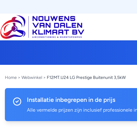
Home
>
Webwinkel
>
F12MT.U24 LG Prestige Buitenunit 3,5kW
Installatie inbegrepen in de prijs
Alle vermelde prijzen zijn inclusief professionele