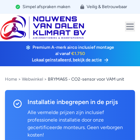
Simpel afspraken maken
Veilig & Betrouwbaar
Premium A-merk airco inclusief montage
al vanaf
€1.750
Lokaal geïnstalleerd, bekijk de actie
Home
>
Webwinkel
>
BRYMA65 - CO2-sensor voor VAM unit
Installatie inbegrepen in de prijs
Alle vermelde prijzen zijn inclusief
professionele installatie door onze
gecertificeerde monteurs. Geen verborgen
kosten!