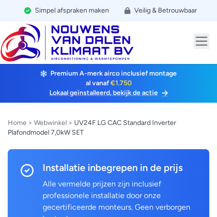
Simpel afspraken maken
Veilig & Betrouwbaar
Premium A-merk airco inclusief montage
al vanaf
€1.750
Lokaal geïnstalleerd, bekijk de actie
Home
>
Webwinkel
>
UV24F LG CAC Standard Inverter
Plafondmodel 7,0kW SET
Installatie inbegrepen in de prijs
Alle vermelde prijzen zijn inclusief
professionele installatie door onze
gecertificeerde monteurs. Geen verborgen