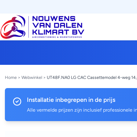
Home
>
Webwinkel
>
UT48F.NA0 LG CAC Cassettemodel 4-weg 14,0
Installatie inbegrepen in de prijs
Alle vermelde prijzen zijn inclusief professionele