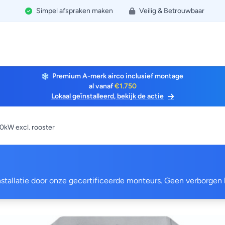
Simpel afspraken maken
Veilig & Betrouwbaar
Premium A-merk airco inclusief montage
al vanaf
€1.750
Lokaal geïnstalleerd, bekijk de actie
kW excl. rooster
 installatie door onze gecertificeerde monteurs. Geen verborgen