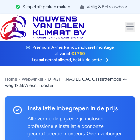
Simpel afspraken maken
Veilig & Betrouwbaar
Premium A-merk airco inclusief montage
al vanaf
€1.750
Lokaal geïnstalleerd, bekijk de actie
Home
>
Webwinkel
>
UT42FH.NA0 LG CAC Cassettemodel 4-
weg 12,5kW excl. rooster
Installatie inbegrepen in de prijs
Alle vermelde prijzen zijn inclusief
professionele installatie door onze
gecertificeerde monteurs. Geen verborgen