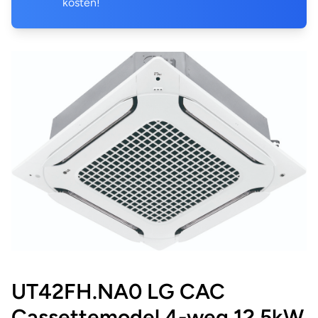
kosten!
UT42FH.NA0 LG CAC
Cassettemodel 4-weg 12,5kW