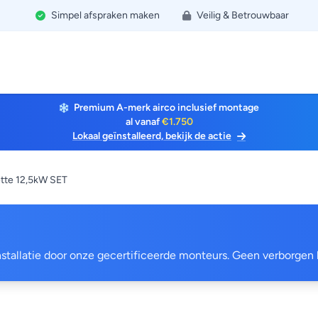
Simpel afspraken maken
Veilig & Betrouwbaar
Premium A-merk airco inclusief montage
al vanaf
€1.750
Lokaal geïnstalleerd, bekijk de actie
tte 12,5kW SET
 installatie door onze gecertificeerde monteurs. Geen verborgen