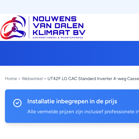
Home
>
Webwinkel
>
UT42F LG CAC Standard Inverter 4-weg Casse
Installatie inbegrepen in de prijs
Alle vermelde prijzen zijn inclusief professionele