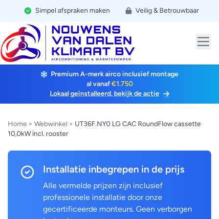
Simpel afspraken maken
Veilig & Betrouwbaar
Premium A-merk airco inclusief montage
al vanaf
€1.750
Lokaal geïnstalleerd, bekijk de actie
Home
>
Webwinkel
>
UT36F.NY0 LG CAC RoundFlow cassette
10,0kW incl. rooster
Installatie inbegrepen in de prijs
Alle vermelde prijzen zijn inclusief
professionele installatie door onze
gecertificeerde monteurs. Geen verborgen