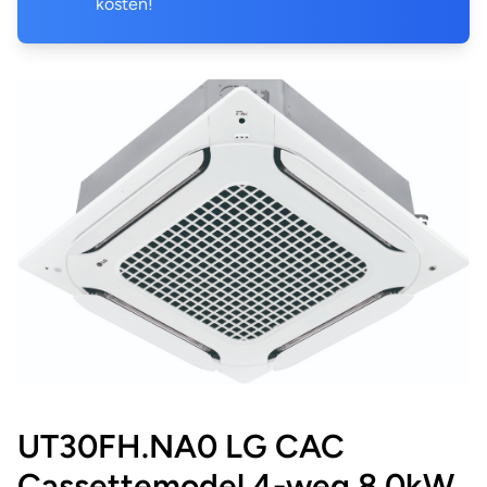
kosten!
UT30FH.NA0 LG CAC
Cassettemodel 4-weg 8,0kW