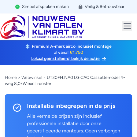
Simpel afspraken maken
Veilig & Betrouwbaar
Premium A-merk airco inclusief montage
al vanaf
€1.750
Lokaal geïnstalleerd, bekijk de actie
Home
>
Webwinkel
>
UT30FH.NA0 LG CAC Cassettemodel 4-
weg 8,0kW excl. rooster
Installatie inbegrepen in de prijs
Alle vermelde prijzen zijn inclusief
professionele installatie door onze
gecertificeerde monteurs. Geen verborgen