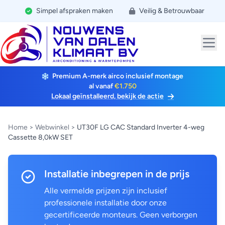
Simpel afspraken maken
Veilig & Betrouwbaar
Premium A-merk airco inclusief montage
al vanaf
€1.750
Lokaal geïnstalleerd, bekijk de actie
Home
>
Webwinkel
>
UT30F LG CAC Standard Inverter 4-weg
Cassette 8,0kW SET
Installatie inbegrepen in de prijs
Alle vermelde prijzen zijn inclusief
professionele installatie door onze
gecertificeerde monteurs. Geen verborgen