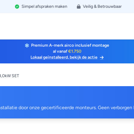
Simpel afspraken maken
Veilig & Betrouwbaar
Premium A-merk airco inclusief montage
al vanaf
€1.750
Lokaal geïnstalleerd, bekijk de actie
8,0kW SET
 installatie door onze gecertificeerde monteurs. Geen verborgen