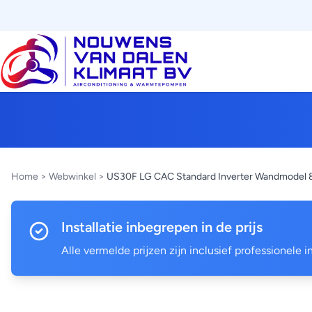
Home
>
Webwinkel
>
US30F LG CAC Standard Inverter Wandmodel 
Installatie inbegrepen in de prijs
Alle vermelde prijzen zijn inclusief professionele