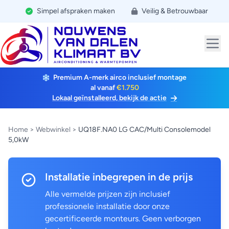
Simpel afspraken maken
Veilig & Betrouwbaar
Premium A-merk airco inclusief montage
al vanaf
€1.750
Lokaal geïnstalleerd, bekijk de actie
Home
>
Webwinkel
>
UQ18F.NA0 LG CAC/Multi Consolemodel
5,0kW
Installatie inbegrepen in de prijs
Alle vermelde prijzen zijn inclusief
professionele installatie door onze
gecertificeerde monteurs. Geen verborgen