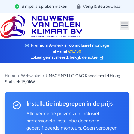
Simpel afspraken maken
Veilig & Betrouwbaar
Premium A-merk airco inclusief montage
al vanaf
€1.750
Lokaal geïnstalleerd, bekijk de actie
Home
>
Webwinkel
>
UM60F.N31 LG CAC Kanaalmodel Hoog
Statisch 15,0kW
Installatie inbegrepen in de prijs
Alle vermelde prijzen zijn inclusief
professionele installatie door onze
gecertificeerde monteurs. Geen verborgen