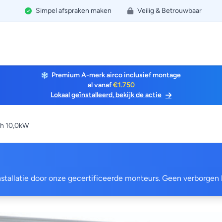
Simpel afspraken maken
Veilig & Betrouwbaar
Premium A-merk airco inclusief montage
al vanaf
€1.750
Lokaal geïnstalleerd, bekijk de actie
ch 10,0kW
 installatie door onze gecertificeerde monteurs. Geen verborgen