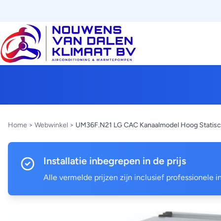
Home
>
Webwinkel
>
UM36F.N21 LG CAC Kanaalmodel Hoog Statis
Installatie inbegrepen in de prijs
Alle vermelde prijzen zijn inclusief professionele