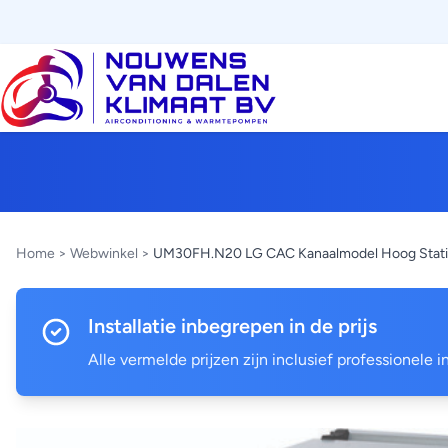
Home
>
Webwinkel
>
UM30FH.N20 LG CAC Kanaalmodel Hoog Stati
Installatie inbegrepen in de prijs
Alle vermelde prijzen zijn inclusief professionele