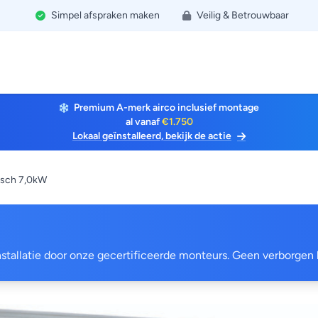
Simpel afspraken maken
Veilig & Betrouwbaar
Premium A-merk airco inclusief montage
al vanaf
€1.750
Lokaal geïnstalleerd, bekijk de actie
sch 7,0kW
 installatie door onze gecertificeerde monteurs. Geen verborgen