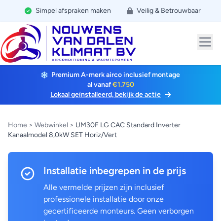
Simpel afspraken maken
Veilig & Betrouwbaar
Premium A-merk airco inclusief montage
al vanaf
€1.750
Lokaal geïnstalleerd, bekijk de actie
Home
>
Webwinkel
>
UM30F LG CAC Standard Inverter
Kanaalmodel 8,0kW SET Horiz/Vert
Installatie inbegrepen in de prijs
Alle vermelde prijzen zijn inclusief
professionele installatie door onze
gecertificeerde monteurs. Geen verborgen