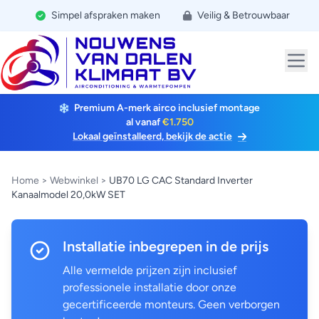
Simpel afspraken maken
Veilig & Betrouwbaar
Premium A-merk airco inclusief montage
al vanaf
€1.750
Lokaal geïnstalleerd, bekijk de actie
Home
>
Webwinkel
>
UB70 LG CAC Standard Inverter
Kanaalmodel 20,0kW SET
Installatie inbegrepen in de prijs
Alle vermelde prijzen zijn inclusief
professionele installatie door onze
gecertificeerde monteurs. Geen verborgen