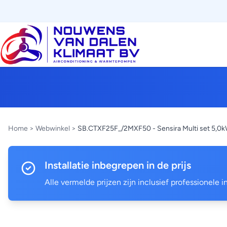
Home
>
Webwinkel
>
SB.CTXF25F_/2MXF50 - Sensira Multi set 5,0k
Installatie inbegrepen in de prijs
Alle vermelde prijzen zijn inclusief professionele