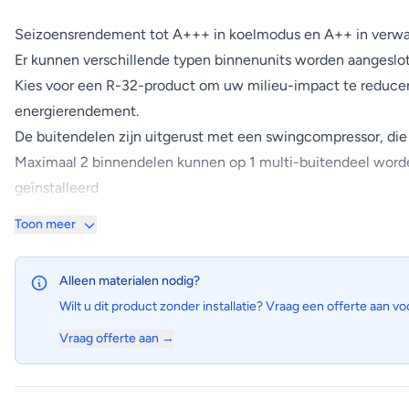
Seizoensrendement tot A+++ in koelmodus en A++ in verwar
Er kunnen verschillende typen binnenunits worden aangeslo
Kies voor een R-32-product om uw milieu-impact te reducer
energierendement.
De buitendelen zijn uitgerust met een swingcompressor, die
Maximaal 2 binnendelen kunnen op 1 multi-buitendeel worden 
geïnstalleerd
Inverter
Toon meer
De inverter compressors passen continu de compressorsnelhei
temperaturen.
Alleen materialen nodig?
Wilt u dit product zonder installatie? Vraag een offerte aan vo
Vraag offerte aan →