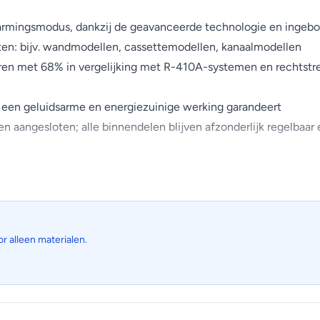
mingsmodus, dankzij de geavanceerde technologie en ingebou
ten: bijv. wandmodellen, cassettemodellen, kanaalmodellen
en met 68% in vergelijking met R-410A-systemen en rechtstree
 een geluidsarme en energiezuinige werking garandeert
aangesloten; alle binnendelen blijven afzonderlijk regelbaar e
d aan de reële vraag aan. Minder starten en stoppen leidt tot 
or alleen materialen.