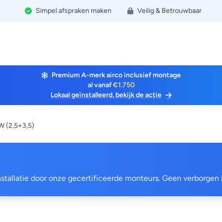
Simpel afspraken maken
Veilig & Betrouwbaar
Premium A-merk airco inclusief montage
al vanaf
€1.750
Lokaal geïnstalleerd, bekijk de actie
W (2,5+3,5)
 installatie door onze gecertificeerde monteurs. Geen verborgen