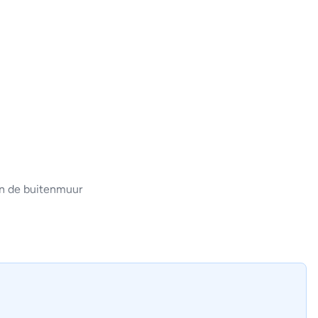
en de buitenmuur
minder energieverbruik (tot 30%) en stabielere