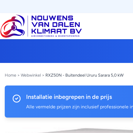
Home
>
Webwinkel
>
RXZ50N - Buitendeel Ururu Sarara 5,0 kW
Installatie inbegrepen in de prijs
Alle vermelde prijzen zijn inclusief professionele