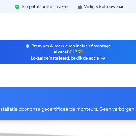
Simpel afspraken maken
Veilig & Betrouwbaar
Premium A-merk airco inclusief montage
al vanaf
€1.750
Lokaal geïnstalleerd, bekijk de actie
 installatie door onze gecertificeerde monteurs. Geen verborgen