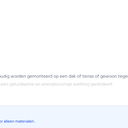
oudig worden gemonteerd op een dak of terras of gewoon teg
 een geluidsarme en energiezuinige werking garandeert
ese markt
d aan de reële vraag aan. Minder starten en stoppen leidt tot 
or alleen materialen.