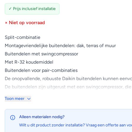
✓ Prijs inclusief installatie
× Niet op voorraad
Split-combinatie
Montagevriendelijke buitendelen: dak, terras of muur
Buitendelen met swingcompressor
Met R-32 koudemiddel
Buitendelen voor pair-combinaties
De onopvallende, robuuste Daikin buitendelen kunnen eenv
De buitendelen zijn uitgerust met een swingcompressor, die
Eerste lucht-naar-lucht-warmtepomp met R-32 in de Europ
Toon meer
Inverter
De inverter compressors passen continu de compressorsnelhei
Alleen materialen nodig?
temperaturen.
Wilt u dit product zonder installatie? Vraag een offerte aan vo
Automatisch omschakelen koelen/verwarmen