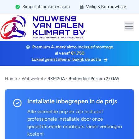
Simpel afspraken maken
Veilig & Betrouwbaar
Premium A-merk airco inclusief montage
al vanaf
€1.750
Lokaal geïnstalleerd, bekijk de actie
Home
>
Webwinkel
>
RXM20A - Buitendeel Perfera 2,0 kW
Installatie inbegrepen in de prijs
Alle vermelde prijzen zijn inclusief
professionele installatie door onze
gecertificeerde monteurs. Geen verborgen
kosten!