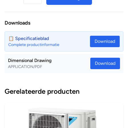
Extra stilfunctie buitendeel
De "Silent"-knop op de afstandsbediening vermindert het
bedrijfsgeluid van de buitenunit met 3dB(A) om de rust in
Downloads
de buurt niet te verstoren.
📋 Specificatieblad
Download
Complete productinformatie
Dimensional Drawing
Download
APPLICATION/PDF
Gerelateerde producten