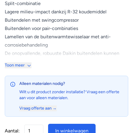
Split-combinatie
Lagere milieu-impact dankzij R-32 koudemiddel
Buitendelen met swingcompressor
Buitendelen voor pair-combinaties
Lamellen van de buitenwarmtewisselaar met anti-
corrosiebehandeling
De onopvallende, robuuste Daikin buitendelen kunnen
eenvoudig worden gemonteerd op een dak of terras of
Toon meer
gewoon tegen de buitenmuur
Kies voor een R-32-product om uw milieu-impact te
Alleen materialen nodig?
reduceren met 68% in vergelijking met R-410A-systemen
Wilt u dit product zonder installatie? Vraag een offerte
en rechtstreeks uw energieverbruik te reduceren, dankzij
aan voor alleen materialen.
het hoge energierendement.
Vraag offerte aan →
De buitendelen zijn uitgerust met een swingcompressor,
die een geluidsarme en energiezuinige werking
garandeert
Aantal:
In winkelwagen