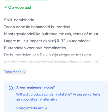
✓ Op voorraad
Split-combinatie
Tegen corrosie behandeld buitendeel
Montagevriendelijke buitendelen: dak, terras of muur
Lagere milieu-impact dankzij R-32 koudemiddel
Buitendelen voor pair-combinaties
De buitendelen van Daikin zijn uitgerust met een
roestbestendige warmetewisselaar (blauwe lamellen)
zodat ze de zwaarste weersomstandigheden weerstaan
Toon meer
De onopvallende, robuuste Daikin buitendelen kunnen
eenvoudig worden gemonteerd op een dak of terras of
Alleen materialen nodig?
gewoon tegen de buitenmuur
Wilt u dit product zonder installatie? Vraag een offerte
Kies voor een R-32-product om uw milieu-impact te
aan voor alleen materialen.
reduceren met 68% in vergelijking met R-410A-systemen
Vraag offerte aan →
en rechtstreeks uw energieverbruik te reduceren, dankzij