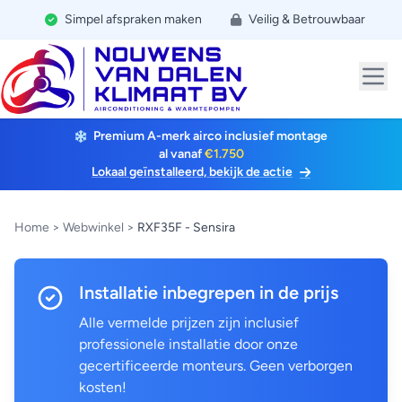
Simpel afspraken maken
Veilig & Betrouwbaar
Premium A-merk airco inclusief montage
al vanaf
€1.750
Lokaal geïnstalleerd, bekijk de actie
Home
>
Webwinkel
>
RXF35F - Sensira
Installatie inbegrepen in de prijs
Alle vermelde prijzen zijn inclusief
professionele installatie door onze
gecertificeerde monteurs. Geen verborgen
kosten!