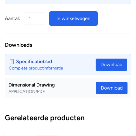
het hoge energierendement.
Inverter
Aantal:
In winkelwagen
De inverter compressors passen continu de
compressorsnelheid aan de reële vraag aan. Minder starten
en stoppen leidt tot minder energieverbruik (tot 30%) en
Downloads
stabielere temperaturen.
📋 Specificatieblad
Download
Complete productinformatie
Dimensional Drawing
Download
APPLICATION/PDF
Gerelateerde producten