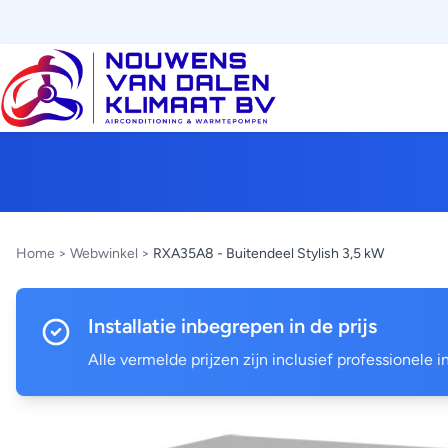
Home
>
Webwinkel
>
RXA35A8 - Buitendeel Stylish 3,5 kW
Installatie inbegrepen in de prijs
Alle vermelde prijzen zijn inclusief professionele