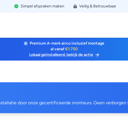
Simpel afspraken maken
Veilig & Betrouwbaar
Premium A-merk airco inclusief montage
al vanaf
€1.750
Lokaal geïnstalleerd, bekijk de actie
 installatie door onze gecertificeerde monteurs. Geen verborgen