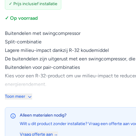
✓ Prijs inclusief installatie
✓ Op voorraad
Buitendelen met swingcompressor
Split-combinatie
Lagere milieu-impact dankzij R-32 koudemiddel
De buitendelen zijn uitgerust met een swingcompressor, die
Buitendelen voor pair-combinaties
Kies voor een R-32-product om uw milieu-impact te reducer
energierendement.
Extra stilfunctie buitendeel
Toon meer
De "Silent"-knop op de afstandsbediening vermindert het bedr
Alleen materialen nodig?
Wilt u dit product zonder installatie? Vraag een offerte aan vo
Vraag offerte aan →