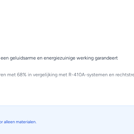
 een geluidsarme en energiezuinige werking garandeert
en met 68% in vergelijking met R-410A-systemen en rechtstree
ijfsgeluid van de buitenunit met 3dB(A) om de rust in de buurt
or alleen materialen.