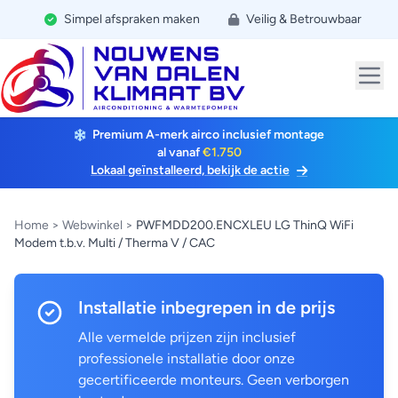
Simpel afspraken maken
Veilig & Betrouwbaar
Premium A-merk airco inclusief montage
al vanaf
€1.750
Lokaal geïnstalleerd, bekijk de actie
Home
>
Webwinkel
>
PWFMDD200.ENCXLEU LG ThinQ WiFi
Modem t.b.v. Multi / Therma V / CAC
Installatie inbegrepen in de prijs
Alle vermelde prijzen zijn inclusief
professionele installatie door onze
gecertificeerde monteurs. Geen verborgen