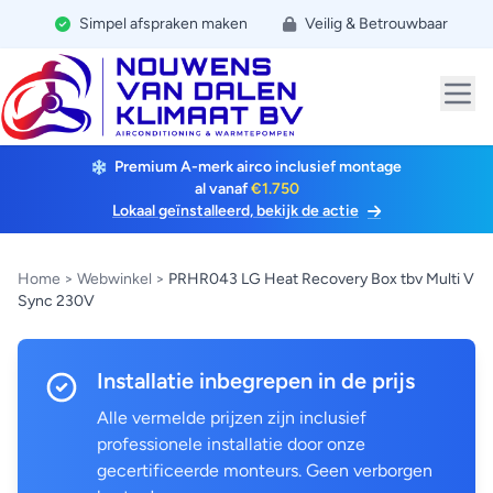
Simpel afspraken maken
Veilig & Betrouwbaar
Premium A-merk airco inclusief montage
al vanaf
€1.750
Lokaal geïnstalleerd, bekijk de actie
Home
>
Webwinkel
>
PRHR043 LG Heat Recovery Box tbv Multi V
Sync 230V
Installatie inbegrepen in de prijs
Alle vermelde prijzen zijn inclusief
professionele installatie door onze
gecertificeerde monteurs. Geen verborgen