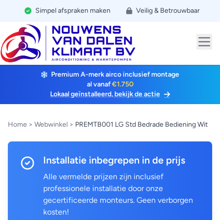
Simpel afspraken maken
Veilig & Betrouwbaar
Premium A-merk airco inclusief montage
al vanaf
€1.750
Lokaal geïnstalleerd, bekijk de actie
Home
>
Webwinkel
>
PREMTB001 LG Std Bedrade Bediening Wit
Installatie inbegrepen in de prijs
Alle vermelde prijzen zijn inclusief
professionele installatie door onze
gecertificeerde monteurs. Geen verborgen
kosten!