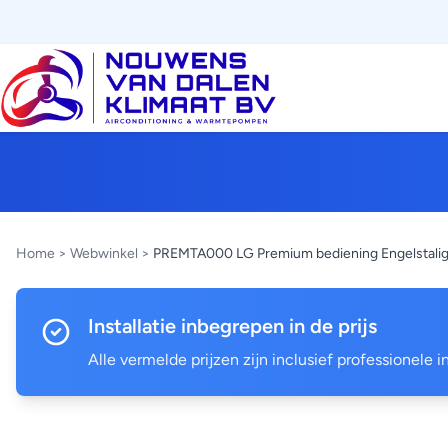
Home
>
Webwinkel
>
PREMTA000 LG Premium bediening Engelstali
Installatie inbegrepen in de prijs
Alle vermelde prijzen zijn inclusief professionele