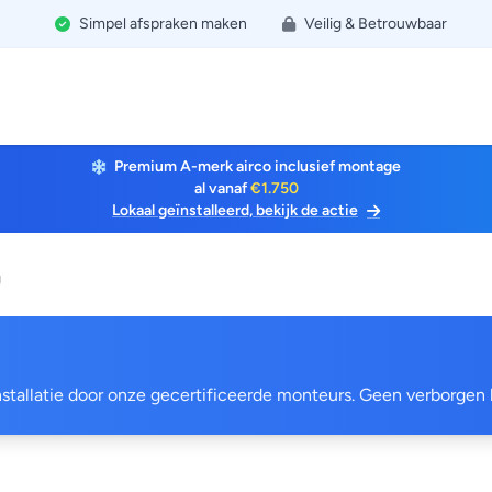
Simpel afspraken maken
Veilig & Betrouwbaar
Premium A-merk airco inclusief montage
al vanaf
€1.750
Lokaal geïnstalleerd, bekijk de actie
g
 installatie door onze gecertificeerde monteurs. Geen verborgen