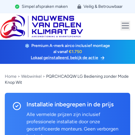
Simpel afspraken maken
Veilig & Betrouwbaar
Premium A-merk airco inclusief montage
al vanaf
€1.750
Lokaal geïnstalleerd, bekijk de actie
Home
>
Webwinkel
>
PQRCHCA0QW LG Bediening zonder Mode
Knop Wit
Installatie inbegrepen in de prijs
Alle vermelde prijzen zijn inclusief
professionele installatie door onze
gecertificeerde monteurs. Geen verborgen