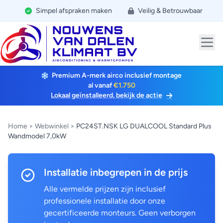
Simpel afspraken maken
Veilig & Betrouwbaar
Premium A-merk airco inclusief montage
al vanaf
€1.750
Lokaal geïnstalleerd, bekijk de actie
Home
>
Webwinkel
>
PC24ST.NSK LG DUALCOOL Standard Plus
Wandmodel 7,0kW
Installatie inbegrepen in de prijs
Alle vermelde prijzen zijn inclusief
professionele installatie door onze
gecertificeerde monteurs. Geen verborgen