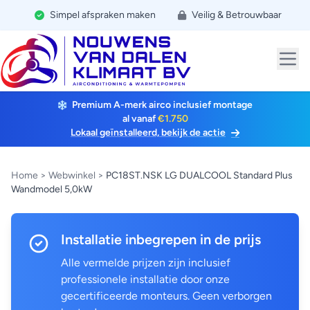
Simpel afspraken maken
Veilig & Betrouwbaar
Premium A-merk airco inclusief montage
al vanaf
€1.750
Lokaal geïnstalleerd, bekijk de actie
Home
>
Webwinkel
>
PC18ST.NSK LG DUALCOOL Standard Plus
Wandmodel 5,0kW
Installatie inbegrepen in de prijs
Alle vermelde prijzen zijn inclusief
professionele installatie door onze
gecertificeerde monteurs. Geen verborgen