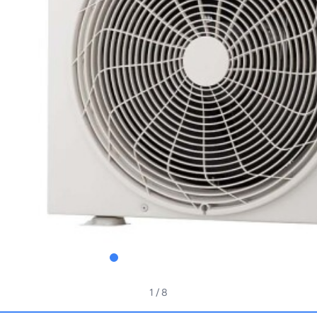
1
/ 8