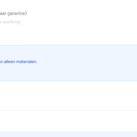
aar garantie)
e werking
or alleen materialen.
t. Schadelijke stoffen zoals pollen, bacteriën, huisstofmijt en