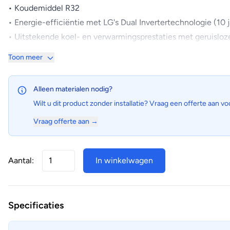
• Koudemiddel R32
• Energie-efficiëntie met LG's Dual Invertertechnologie (10 j
• Uitstekende koel- en verwarmingsprestaties met geruisloz
• Ingebouwde WiFi en Voice Control
Toon meer
• Standaard voorzien van Plasmaster Ionizer+
Uitgelichte kenmerken:
Alleen materialen nodig?
• Met maar 19 dB(A) is deze unit lekker stil
Wilt u dit product zonder installatie? Vraag een offerte aan vo
• De Plasmaster Ionizer+ zorgt voor sterilisatie van de luch
Vraag offerte aan →
geurtjes verdwijnen en schone lucht het resultaat is.
Ontwerp behuizing
• Geluidsarm
Aantal:
In winkelwagen
• Ruim bemeten condensor
• Eenvoudige montage en toegankelijkheid
Specificaties