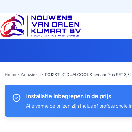
Home
>
Webwinkel
>
PC12ST LG DUALCOOL Standard Plus SET 3,5
Installatie inbegrepen in de prijs
Alle vermelde prijzen zijn inclusief professionele