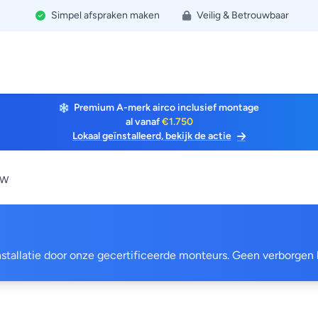
Simpel afspraken maken
Veilig & Betrouwbaar
Premium A-merk airco inclusief montage
al vanaf
€1.750
Lokaal geïnstalleerd, bekijk de actie
kW
 installatie door onze gecertificeerde monteurs. Geen verborgen