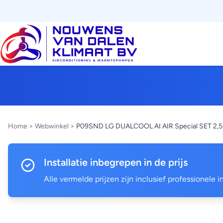
Home
>
Webwinkel
>
P09SND LG DUALCOOL AI AIR Special SET 2,
Installatie inbegrepen in de prijs
Alle vermelde prijzen zijn inclusief professionele