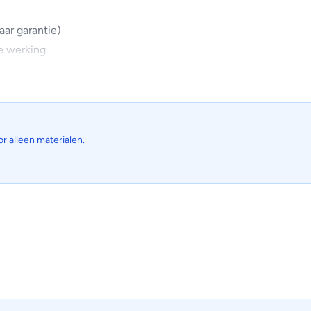
aar garantie)
e werking
 AI technologie dragen bij aan een hoog comfort
or alleen materialen.
 niet alleen de ruimte voorzien van schone lucht, maar wordt d