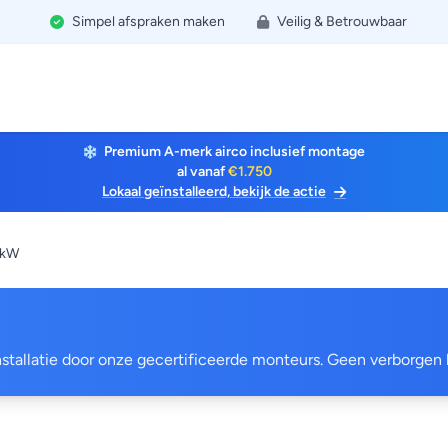
Simpel afspraken maken
Veilig & Betrouwbaar
Premium A-merk airco inclusief montage
al vanaf
€1.750
Lokaal geïnstalleerd, bekijk de actie
5kW
 installatie door onze gecertificeerde monteurs. Geen verborgen