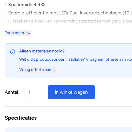
• Koudemiddel R32
• Energie-efficiëntie met LG's Dual Invertertechnologie (10 j
• Uitstekende koel- en verwarmingsprestaties met geruisloz
• Ingebouwde WiFi en Voice Control
Toon meer
• Standaard voorzien van allergiefilter
Uitgelichte kenmerken:
Alleen materialen nodig?
• De fluisterstille werking (maar 19 dB(A)) en geavanceerde
Wilt u dit product zonder installatie? Vraag een offerte aan vo
• Dankzij het allergiefilter en de All Cleaning modus wordt
Vraag offerte aan →
Ontwerp behuizing
• Compacte en strakke binnenunit
• Ruim bemeten condensor
Aantal:
In winkelwagen
• Eenvoudige montage en toegankelijkheid
Specificaties