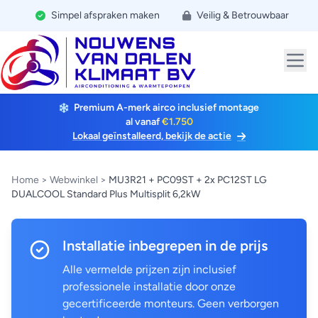
Simpel afspraken maken
Veilig & Betrouwbaar
Premium A-merk airco inclusief montage
al vanaf
€1.750
Lokaal geïnstalleerd, bekijk de actie
Home
>
Webwinkel
>
MU3R21 + PC09ST + 2x PC12ST LG
DUALCOOL Standard Plus Multisplit 6,2kW
Installatie inbegrepen in de prijs
Alle vermelde prijzen zijn inclusief
professionele installatie door onze
gecertificeerde monteurs. Geen verborgen